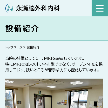
永瀬脳外科内科
コ
ン
設備紹介
テ
ン
ツ
トップページ
>
設備紹介
へ
ス
当院の特徴としてCT、MRIを設置しています。
キ
特にMRIは従来のトンネル型ではなく、オープンMRIを採
ッ
用しており、狭いところが苦手な方にも配慮しています。
プ